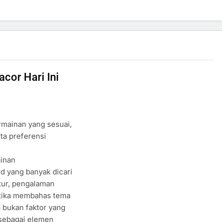
cor Hari Ini
rmainan yang sesuai,
rta preferensi
ainan
rd yang banyak dicari
tur, pengalaman
etika membahas tema
bukan faktor yang
 sebagai elemen