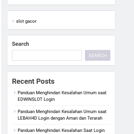
slot gacor
Search
SEARCH
Recent Posts
Panduan Menghindari Kesalahan Umum saat
EDWINSLOT Login
Panduan Menghindari Kesalahan Umum saat
LEBAH4D Login dengan Aman dan Terarah
Panduan Menghindari Kesalahan Saat Login