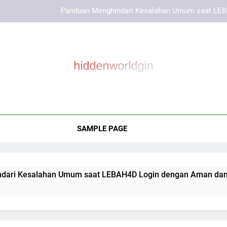
Panduan Menghindari Kesalahan Umum saat LEB
Panduan Menghindari Kesalahan Saat Login KAYA7
KAYA787 Login dengan Struktur Form
Panduan Menghindari K
den World Gin
Panduan Menghindari Kesalahan Umum saat LEB
sa Unik Dari Hidden World Gin. Produk Gin Berkualitas Dengan
Panduan Menghindari Kesalahan Saat Login KAYA7
SAMPLE PAGE
KAYA787 Login dengan Struktur Form
alahan Umum saat LEBAH4D Login dengan Aman dan Terarah