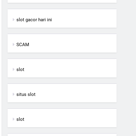
slot gacor hari ini
SCAM
slot
situs slot
slot