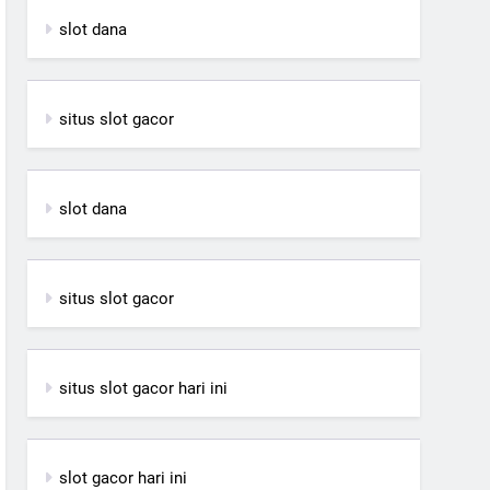
slot dana
situs slot gacor
slot dana
situs slot gacor
situs slot gacor hari ini
slot gacor hari ini