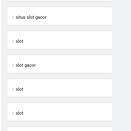
situs slot gacor
slot
slot gacor
slot
slot