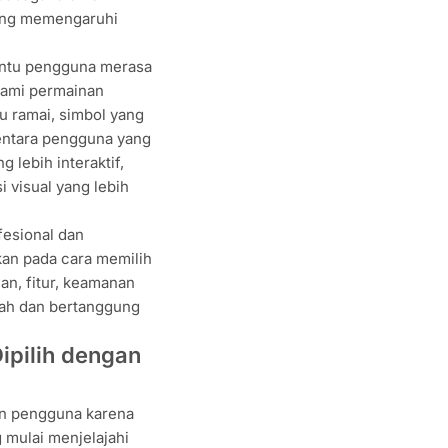
 yang memengaruhi
antu pengguna merasa
hami permainan
u ramai, simbol yang
mentara pengguna yang
 lebih interaktif,
i visual yang lebih
fesional dan
kan pada cara memilih
n, fitur, keamanan
arah dan bertanggung
ipilih dengan
n pengguna karena
 mulai menjelajahi