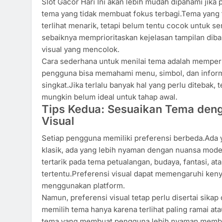
Slot Gacor Hari Ini akan lebih mudah dipahami jik
tema yang tidak membuat fokus terbagi.Tema yang 
terlihat menarik, tetapi belum tentu cocok untuk 
sebaiknya memprioritaskan kejelasan tampilan dib
visual yang mencolok.
Cara sederhana untuk menilai tema adalah memper
pengguna bisa memahami menu, simbol, dan informa
singkat.Jika terlalu banyak hal yang perlu ditebak, 
mungkin belum ideal untuk tahap awal.
Tips Kedua: Sesuaikan Tema deng
Visual
Setiap pengguna memiliki preferensi berbeda.Ada
klasik, ada yang lebih nyaman dengan nuansa mode
tertarik pada tema petualangan, budaya, fantasi, ata
tertentu.Preferensi visual dapat memengaruhi ken
menggunakan platform.
Namun, preferensi visual tetap perlu disertai sikap
memilih tema hanya karena terlihat paling ramai atau
tema yang membuat pengguna lebih nyaman memba