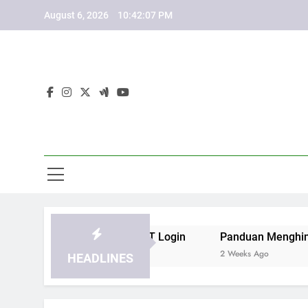
Skip
August 6, 2026
10:42:08 PM
to
content
Hid
Nikmati Ra
Umum saat EDWINSLOT Login
Panduan Menghindari Kes
2 Weeks Ago
HEADLINES