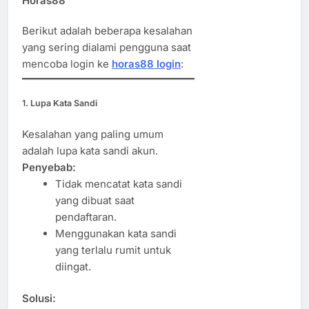
Horas88
Berikut adalah beberapa kesalahan
yang sering dialami pengguna saat
mencoba login ke
horas88 login
:
1. Lupa Kata Sandi
Kesalahan yang paling umum
adalah lupa kata sandi akun.
Penyebab:
Tidak mencatat kata sandi
yang dibuat saat
pendaftaran.
Menggunakan kata sandi
yang terlalu rumit untuk
diingat.
Solusi: