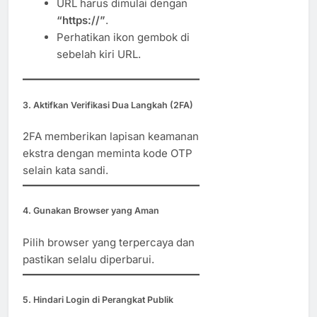
URL harus dimulai dengan
“https://”
.
Perhatikan ikon gembok di
sebelah kiri URL.
3. Aktifkan Verifikasi Dua Langkah (2FA)
2FA memberikan lapisan keamanan
ekstra dengan meminta kode OTP
selain kata sandi.
4. Gunakan Browser yang Aman
Pilih browser yang terpercaya dan
pastikan selalu diperbarui.
5. Hindari Login di Perangkat Publik