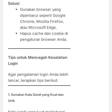
Solusi:
Gunakan browser yang
diperbarui seperti Google
Chrome, Mozilla Firefox,
atau Microsoft Edge.
Hapus cache dan cookie di
pengaturan browser Anda.
Tips untuk Mencegah Kesalahan
Login
Agar pengalaman login Anda lebih
lancar, terapkan tips berikut:
1. Gunakan Kata Sandi yang Kuat dan
Unik
Kata sandi yang kuat melindungi