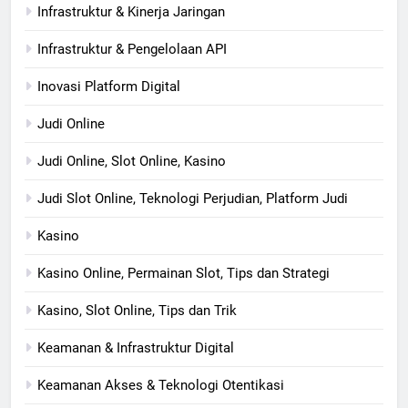
Infrastruktur & Kinerja Jaringan
Infrastruktur & Pengelolaan API
Inovasi Platform Digital
Judi Online
Judi Online, Slot Online, Kasino
Judi Slot Online, Teknologi Perjudian, Platform Judi
Kasino
Kasino Online, Permainan Slot, Tips dan Strategi
Kasino, Slot Online, Tips dan Trik
Keamanan & Infrastruktur Digital
Keamanan Akses & Teknologi Otentikasi