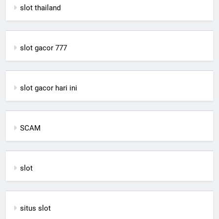
slot thailand
slot gacor 777
slot gacor hari ini
SCAM
slot
situs slot