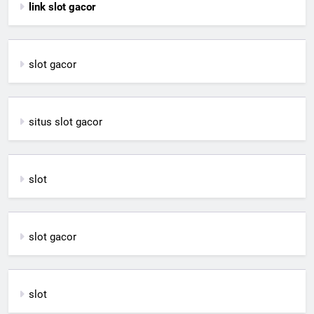
link slot gacor
slot gacor
situs slot gacor
slot
slot gacor
slot