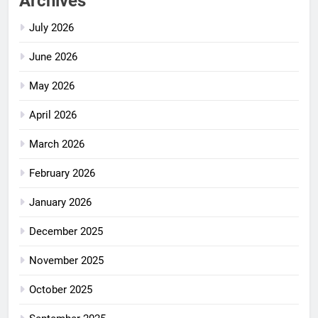
Archives
July 2026
June 2026
May 2026
April 2026
March 2026
February 2026
January 2026
December 2025
November 2025
October 2025