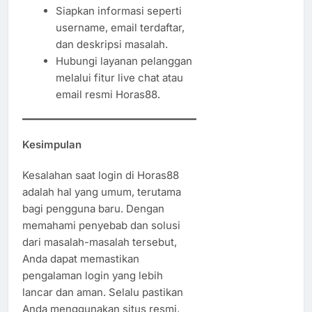
Siapkan informasi seperti
username, email terdaftar,
dan deskripsi masalah.
Hubungi layanan pelanggan
melalui fitur live chat atau
email resmi Horas88.
Kesimpulan
Kesalahan saat login di Horas88
adalah hal yang umum, terutama
bagi pengguna baru. Dengan
memahami penyebab dan solusi
dari masalah-masalah tersebut,
Anda dapat memastikan
pengalaman login yang lebih
lancar dan aman. Selalu pastikan
Anda menggunakan situs resmi,