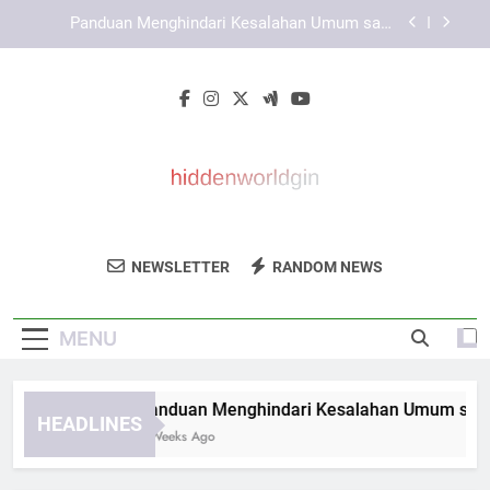
Skip
Panduan Menghindari Kesalahan Umum saat
to
LEBAH4D Login dengan Aman dan Terarah
content
Panduan Menghindari Kesalahan Saat Login
KAYA787 agar Akses Lebih Lancar dan Aman
KAYA787 Login dengan Struktur Formulir yang
Mudah Dipahami dan Terarah
Panduan Menghindari Kesalahan Umum saat
EDWINSLOT Login
Panduan Menghindari Kesalahan Umum saat
LEBAH4D Login dengan Aman dan Terarah
Hidden World
Nikmati Rasa Unik Dari Hidden World Gin.
Panduan Menghindari Kesalahan Saat Login
NEWSLETTER
RANDOM NEWS
Gin
KAYA787 agar Akses Lebih Lancar dan Aman
Produk Gin Berkualitas Dengan Cita Rasa
Khas.
KAYA787 Login dengan Struktur Formulir yang
Mudah Dipahami dan Terarah
MENU
Panduan Menghindari Kesalahan Umum saat ED
HEADLINES
2 Weeks Ago