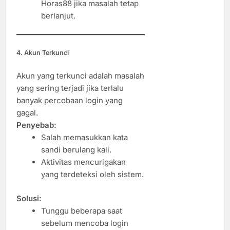
Horas88 jika masalah tetap
berlanjut.
4. Akun Terkunci
Akun yang terkunci adalah masalah
yang sering terjadi jika terlalu
banyak percobaan login yang
gagal.
Penyebab:
Salah memasukkan kata
sandi berulang kali.
Aktivitas mencurigakan
yang terdeteksi oleh sistem.
Solusi:
Tunggu beberapa saat
sebelum mencoba login