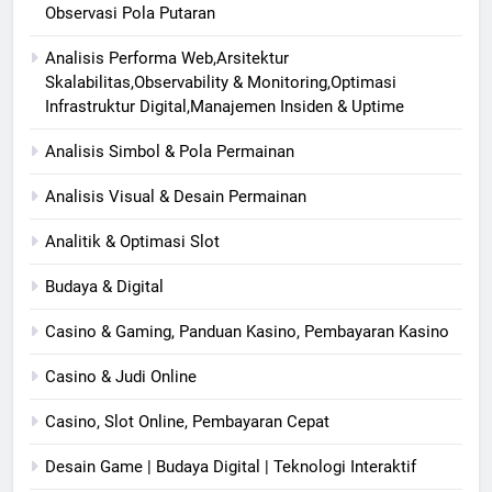
Observasi Pola Putaran
Analisis Performa Web,Arsitektur
Skalabilitas,Observability & Monitoring,Optimasi
Infrastruktur Digital,Manajemen Insiden & Uptime
Analisis Simbol & Pola Permainan
Analisis Visual & Desain Permainan
Analitik & Optimasi Slot
Budaya & Digital
Casino & Gaming, Panduan Kasino, Pembayaran Kasino
Casino & Judi Online
Casino, Slot Online, Pembayaran Cepat
Desain Game | Budaya Digital | Teknologi Interaktif