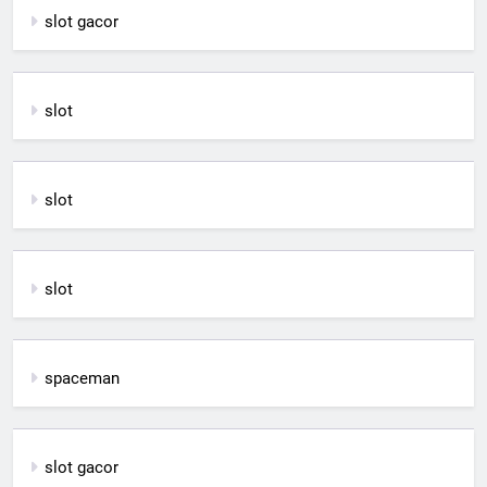
slot gacor
slot
slot
slot
spaceman
slot gacor