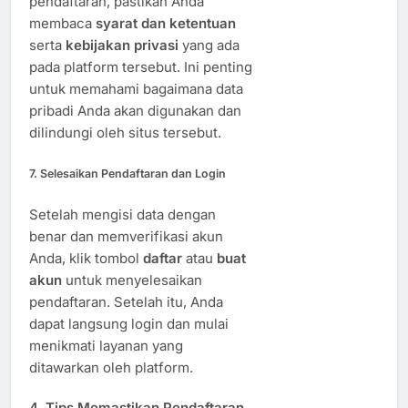
pendaftaran, pastikan Anda
membaca
syarat dan ketentuan
serta
kebijakan privasi
yang ada
pada platform tersebut. Ini penting
untuk memahami bagaimana data
pribadi Anda akan digunakan dan
dilindungi oleh situs tersebut.
7.
Selesaikan Pendaftaran dan Login
Setelah mengisi data dengan
benar dan memverifikasi akun
Anda, klik tombol
daftar
atau
buat
akun
untuk menyelesaikan
pendaftaran. Setelah itu, Anda
dapat langsung login dan mulai
menikmati layanan yang
ditawarkan oleh platform.
4.
Tips Memastikan Pendaftaran