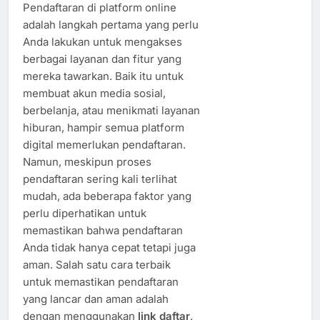
Pendaftaran di platform online
adalah langkah pertama yang perlu
Anda lakukan untuk mengakses
berbagai layanan dan fitur yang
mereka tawarkan. Baik itu untuk
membuat akun media sosial,
berbelanja, atau menikmati layanan
hiburan, hampir semua platform
digital memerlukan pendaftaran.
Namun, meskipun proses
pendaftaran sering kali terlihat
mudah, ada beberapa faktor yang
perlu diperhatikan untuk
memastikan bahwa pendaftaran
Anda tidak hanya cepat tetapi juga
aman. Salah satu cara terbaik
untuk memastikan pendaftaran
yang lancar dan aman adalah
dengan menggunakan
link daftar
.