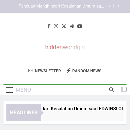
Skip
Panduan Menghindari Kesalahan Saat Login
to
KAYA787 agar Akses Lebih Lancar dan Aman
content
KAYA787 Login dengan Struktur Formulir yang
Mudah Dipahami dan Terarah
Panduan Menghindari Kesalahan Umum saat
EDWINSLOT Login
Panduan Menghindari Kesalahan Umum saat
LEBAH4D Login dengan Aman dan Terarah
Panduan Menghindari Kesalahan Saat Login
KAYA787 agar Akses Lebih Lancar dan Aman
Hidden World
Nikmati Rasa Unik Dari Hidden World Gin.
KAYA787 Login dengan Struktur Formulir yang
NEWSLETTER
RANDOM NEWS
Gin
Mudah Dipahami dan Terarah
Produk Gin Berkualitas Dengan Cita Rasa
Khas.
MENU
nduan Menghindari Kesalahan Umum saat EDWINSLOT Login
HEADLINES
Weeks Ago