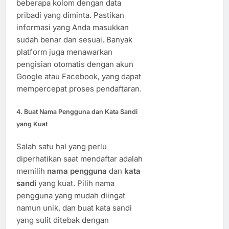
beberapa kolom dengan data
pribadi yang diminta. Pastikan
informasi yang Anda masukkan
sudah benar dan sesuai. Banyak
platform juga menawarkan
pengisian otomatis dengan akun
Google atau Facebook, yang dapat
mempercepat proses pendaftaran.
4.
Buat Nama Pengguna dan Kata Sandi
yang Kuat
Salah satu hal yang perlu
diperhatikan saat mendaftar adalah
memilih
nama pengguna
dan
kata
sandi
yang kuat. Pilih nama
pengguna yang mudah diingat
namun unik, dan buat kata sandi
yang sulit ditebak dengan