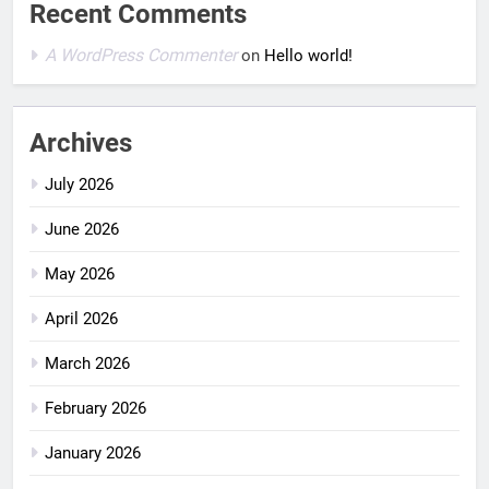
Recent Comments
A WordPress Commenter
on
Hello world!
Archives
July 2026
June 2026
May 2026
April 2026
March 2026
February 2026
January 2026