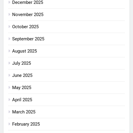
December 2025
November 2025
October 2025
September 2025
August 2025
July 2025
June 2025
May 2025
April 2025
March 2025
February 2025