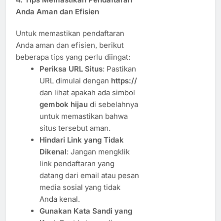
Anda Aman dan Efisien
Untuk memastikan pendaftaran
Anda aman dan efisien, berikut
beberapa tips yang perlu diingat:
Periksa URL Situs
: Pastikan
URL dimulai dengan
https://
dan lihat apakah ada simbol
gembok hijau
di sebelahnya
untuk memastikan bahwa
situs tersebut aman.
Hindari Link yang Tidak
Dikenal
: Jangan mengklik
link pendaftaran yang
datang dari email atau pesan
media sosial yang tidak
Anda kenal.
Gunakan Kata Sandi yang