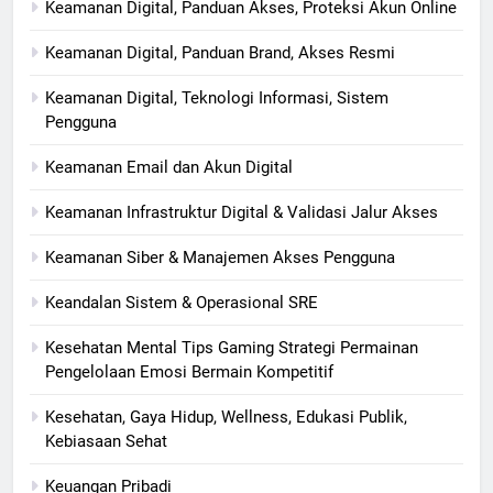
Keamanan Digital, Panduan Akses, Proteksi Akun Online
Keamanan Digital, Panduan Brand, Akses Resmi
Keamanan Digital, Teknologi Informasi, Sistem
Pengguna
Keamanan Email dan Akun Digital
Keamanan Infrastruktur Digital & Validasi Jalur Akses
Keamanan Siber & Manajemen Akses Pengguna
Keandalan Sistem & Operasional SRE
Kesehatan Mental Tips Gaming Strategi Permainan
Pengelolaan Emosi Bermain Kompetitif
Kesehatan, Gaya Hidup, Wellness, Edukasi Publik,
Kebiasaan Sehat
Keuangan Pribadi