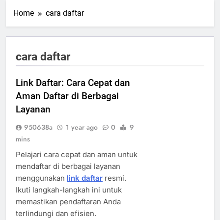
Home
cara daftar
cara daftar
Link Daftar: Cara Cepat dan
Aman Daftar di Berbagai
Layanan
950638a
1 year ago
0
9
mins
Pelajari cara cepat dan aman untuk
mendaftar di berbagai layanan
menggunakan
link daftar
resmi.
Ikuti langkah-langkah ini untuk
memastikan pendaftaran Anda
terlindungi dan efisien.