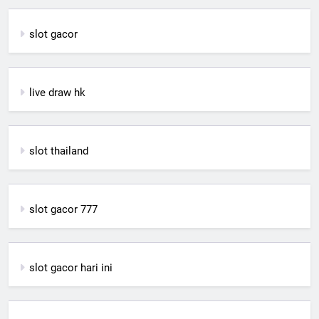
slot gacor
live draw hk
slot thailand
slot gacor 777
slot gacor hari ini