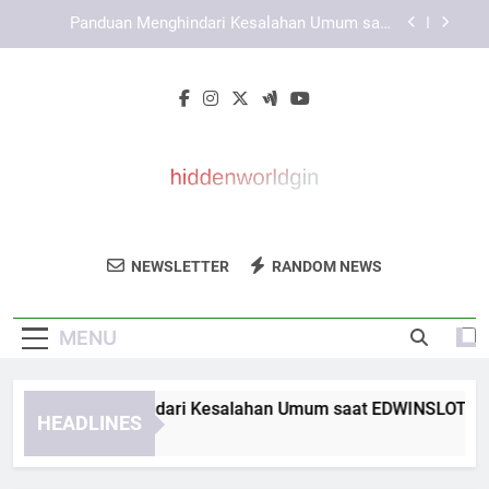
Skip
Panduan Menghindari Kesalahan Saat Login
to
KAYA787 agar Akses Lebih Lancar dan Aman
content
KAYA787 Login dengan Struktur Formulir yang
Mudah Dipahami dan Terarah
Panduan Menghindari Kesalahan Umum saat
EDWINSLOT Login
Panduan Menghindari Kesalahan Umum saat
LEBAH4D Login dengan Aman dan Terarah
Panduan Menghindari Kesalahan Saat Login
KAYA787 agar Akses Lebih Lancar dan Aman
Hidden World
Nikmati Rasa Unik Dari Hidden World Gin.
KAYA787 Login dengan Struktur Formulir yang
NEWSLETTER
RANDOM NEWS
Gin
Mudah Dipahami dan Terarah
Produk Gin Berkualitas Dengan Cita Rasa
Khas.
MENU
nduan Menghindari Kesalahan Umum saat EDWINSLOT Login
HEADLINES
Weeks Ago