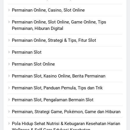
Permainan Online, Casino, Slot Online
Permainan Online, Slot Online, Game Online, Tips
Permainan, Hiburan Digital
Permainan Online, Strategi & Tips, Fitur Slot
Permainan Slot
Permainan Slot Online
Permainan Slot, Kasino Online, Berita Permainan
Permainan Slot, Panduan Pemula, Tips dan Trik
Permainan Slot, Pengalaman Bermain Slot
Permainan, Strategi Game, Pokémon, Game dan Hiburan
Pola Hidup Sehat Nutrisi & Kebugaran Kesehatan Harian