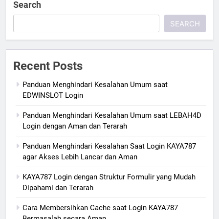
Search
SEARCH
Recent Posts
Panduan Menghindari Kesalahan Umum saat
EDWINSLOT Login
Panduan Menghindari Kesalahan Umum saat LEBAH4D
Login dengan Aman dan Terarah
Panduan Menghindari Kesalahan Saat Login KAYA787
agar Akses Lebih Lancar dan Aman
KAYA787 Login dengan Struktur Formulir yang Mudah
Dipahami dan Terarah
Cara Membersihkan Cache saat Login KAYA787
Bermasalah secara Aman