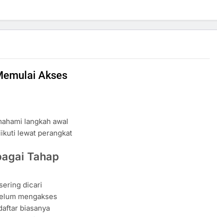
Memulai Akses
ahami langkah awal
ikuti lewat perangkat
bagai Tahap
sering dicari
belum mengakses
daftar biasanya