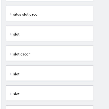
situs slot gacor
slot
slot gacor
slot
slot