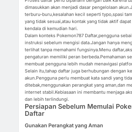
Proses daftar perlu dipahami dengan baik karena d
dimasukkan akan menjadi dasar pengelolaan akun.
terburu-buru,kesalahan kecil seperti typo,spasi ta
yang tidak sesuai,atau kontak yang tidak aktif dap
kendala di kemudian hari.
Dalam konteks Pokemon787 Daftar,pengguna seba
instruksi sebelum mengisi data.Jangan hanya meng
terlihat tanpa memahami fungsinya.Menu daftar,ak
pengaturan memiliki peran berbeda.Pemahaman se
membuat pengguna lebih mudah menavigasi platfo
Selain itu,tahap daftar juga berhubungan dengan 
akun.Pengguna perlu membuat kata sandi yang tid
ditebak,menggunakan perangkat yang aman,dan me
internet stabil.Kebiasaan ini membantu menjaga ak
dan lebih terlindungi.
Persiapan Sebelum Memulai Pok
Daftar
Gunakan Perangkat yang Aman