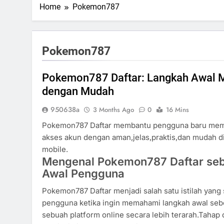
Home
Pokemon787
Pokemon787
Pokemon787 Daftar: Langkah Awal 
dengan Mudah
950638a
3 Months Ago
0
16 Mins
Pokemon787 Daftar membantu pengguna baru mem
akses akun dengan aman,jelas,praktis,dan mudah di
mobile.
Mengenal Pokemon787 Daftar se
Awal Pengguna
Pokemon787 Daftar menjadi salah satu istilah yang 
pengguna ketika ingin memahami langkah awal se
sebuah platform online secara lebih terarah.Tahap 