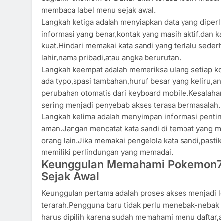
membaca label menu sejak awal.
Langkah ketiga adalah menyiapkan data yang diper
informasi yang benar,kontak yang masih aktif,dan k
kuat.Hindari memakai kata sandi yang terlalu seder
lahir,nama pribadi,atau angka berurutan.
Langkah keempat adalah memeriksa ulang setiap ko
ada typo,spasi tambahan,huruf besar yang keliru,an
perubahan otomatis dari keyboard mobile.Kesalahan 
sering menjadi penyebab akses terasa bermasalah.
Langkah kelima adalah menyimpan informasi penti
aman.Jangan mencatat kata sandi di tempat yang 
orang lain.Jika memakai pengelola kata sandi,past
memiliki perlindungan yang memadai.
Keunggulan Memahami Pokemon7
Sejak Awal
Keunggulan pertama adalah proses akses menjadi l
terarah.Pengguna baru tidak perlu menebak-nebak
harus dipilih karena sudah memahami menu daftar,