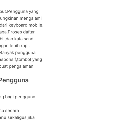
nput.Pengguna yang
emungkinan mengalami
 dari keyboard mobile.
aga.Proses daftar
il,dan kata sandi
an lebih rapi.
.Banyak pengguna
sponsif,tombol yang
mbuat pengalaman
 Pengguna
ing bagi pengguna
ca secara
u sekaligus jika