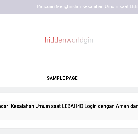
Panduan Menghindari Kesalahan Umum saat LEB
Panduan Menghindari Kesalahan Saat Login KAYA7
KAYA787 Login dengan Struktur Form
Panduan Menghindari K
den World Gin
Panduan Menghindari Kesalahan Umum saat LEB
sa Unik Dari Hidden World Gin. Produk Gin Berkualitas Dengan
Panduan Menghindari Kesalahan Saat Login KAYA7
SAMPLE PAGE
KAYA787 Login dengan Struktur Form
han Umum saat LEBAH4D Login dengan Aman dan Terarah