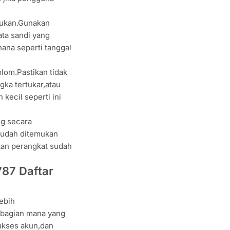
lukan.Gunakan
ata sandi yang
hana seperti tanggal
lom.Pastikan tidak
gka tertukar,atau
kecil seperti ini
ng secara
mudah ditemukan
ikan perangkat sudah
87 Daftar
ebih
 bagian mana yang
akses akun,dan