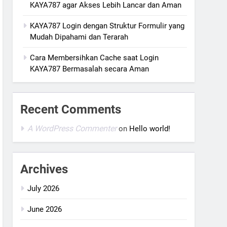
KAYA787 agar Akses Lebih Lancar dan Aman
KAYA787 Login dengan Struktur Formulir yang
Mudah Dipahami dan Terarah
Cara Membersihkan Cache saat Login
KAYA787 Bermasalah secara Aman
Recent Comments
A WordPress Commenter
on
Hello world!
Archives
July 2026
June 2026