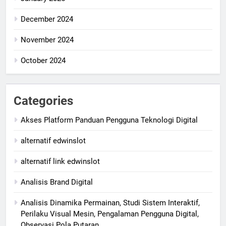
December 2024
November 2024
October 2024
Categories
Akses Platform Panduan Pengguna Teknologi Digital
alternatif edwinslot
alternatif link edwinslot
Analisis Brand Digital
Analisis Dinamika Permainan, Studi Sistem Interaktif,
Perilaku Visual Mesin, Pengalaman Pengguna Digital,
Observasi Pola Putaran