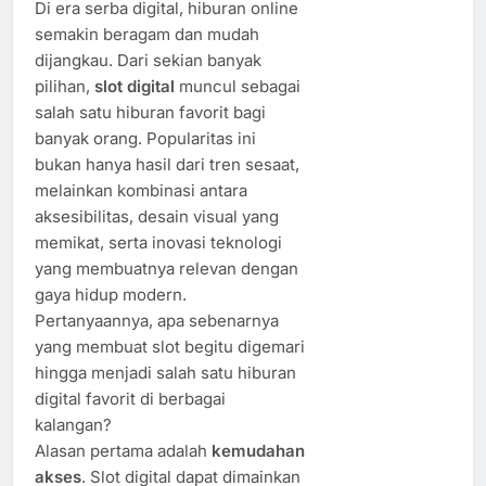
Di era serba digital, hiburan online
semakin beragam dan mudah
dijangkau. Dari sekian banyak
pilihan,
slot digital
muncul sebagai
salah satu hiburan favorit bagi
banyak orang. Popularitas ini
bukan hanya hasil dari tren sesaat,
melainkan kombinasi antara
aksesibilitas, desain visual yang
memikat, serta inovasi teknologi
yang membuatnya relevan dengan
gaya hidup modern.
Pertanyaannya, apa sebenarnya
yang membuat slot begitu digemari
hingga menjadi salah satu hiburan
digital favorit di berbagai
kalangan?
Alasan pertama adalah
kemudahan
akses
. Slot digital dapat dimainkan