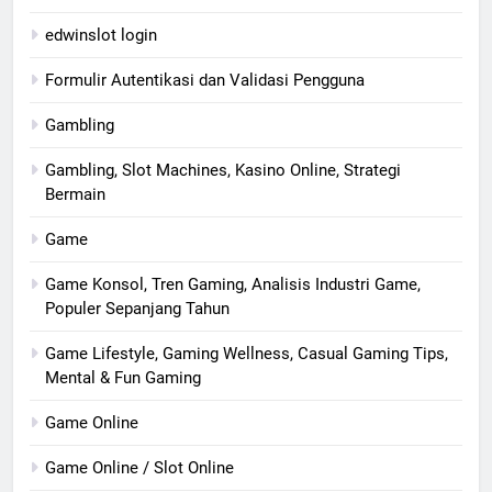
edwinslot login
Formulir Autentikasi dan Validasi Pengguna
Gambling
Gambling, Slot Machines, Kasino Online, Strategi
Bermain
Game
Game Konsol, Tren Gaming, Analisis Industri Game,
Populer Sepanjang Tahun
Game Lifestyle, Gaming Wellness, Casual Gaming Tips,
Mental & Fun Gaming
Game Online
Game Online / Slot Online