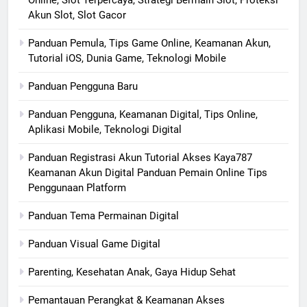
Online, Slot Terpercaya, Strategi Bermain Slot, Proteksi
Akun Slot, Slot Gacor
Panduan Pemula, Tips Game Online, Keamanan Akun,
Tutorial iOS, Dunia Game, Teknologi Mobile
Panduan Pengguna Baru
Panduan Pengguna, Keamanan Digital, Tips Online,
Aplikasi Mobile, Teknologi Digital
Panduan Registrasi Akun Tutorial Akses Kaya787
Keamanan Akun Digital Panduan Pemain Online Tips
Penggunaan Platform
Panduan Tema Permainan Digital
Panduan Visual Game Digital
Parenting, Kesehatan Anak, Gaya Hidup Sehat
Pemantauan Perangkat & Keamanan Akses