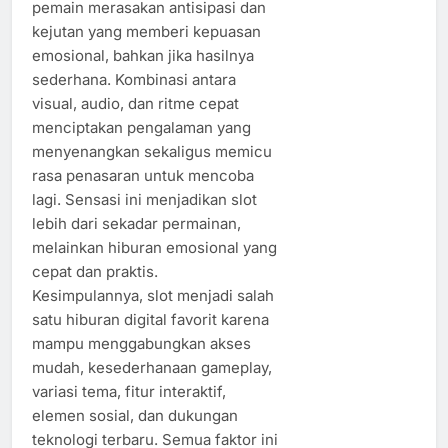
pemain merasakan antisipasi dan
kejutan yang memberi kepuasan
emosional, bahkan jika hasilnya
sederhana. Kombinasi antara
visual, audio, dan ritme cepat
menciptakan pengalaman yang
menyenangkan sekaligus memicu
rasa penasaran untuk mencoba
lagi. Sensasi ini menjadikan slot
lebih dari sekadar permainan,
melainkan hiburan emosional yang
cepat dan praktis.
Kesimpulannya, slot menjadi salah
satu hiburan digital favorit karena
mampu menggabungkan akses
mudah, kesederhanaan gameplay,
variasi tema, fitur interaktif,
elemen sosial, dan dukungan
teknologi terbaru. Semua faktor ini