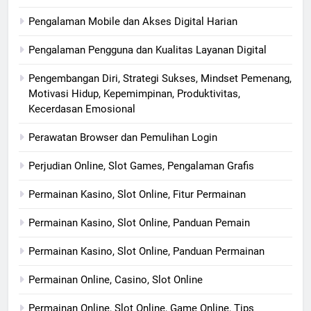
Pengalaman Mobile dan Akses Digital Harian
Pengalaman Pengguna dan Kualitas Layanan Digital
Pengembangan Diri, Strategi Sukses, Mindset Pemenang,
Motivasi Hidup, Kepemimpinan, Produktivitas,
Kecerdasan Emosional
Perawatan Browser dan Pemulihan Login
Perjudian Online, Slot Games, Pengalaman Grafis
Permainan Kasino, Slot Online, Fitur Permainan
Permainan Kasino, Slot Online, Panduan Pemain
Permainan Kasino, Slot Online, Panduan Permainan
Permainan Online, Casino, Slot Online
Permainan Online, Slot Online, Game Online, Tips