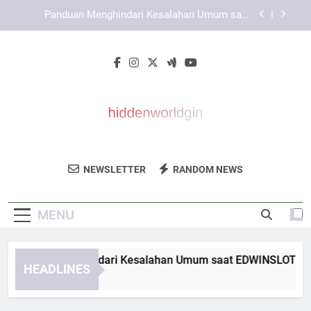
Skip
Panduan Menghindari Kesalahan Saat Login
to
KAYA787 agar Akses Lebih Lancar dan Aman
content
KAYA787 Login dengan Struktur Formulir yang
Mudah Dipahami dan Terarah
Panduan Menghindari Kesalahan Umum saat
EDWINSLOT Login
Panduan Menghindari Kesalahan Umum saat
LEBAH4D Login dengan Aman dan Terarah
Panduan Menghindari Kesalahan Saat Login
KAYA787 agar Akses Lebih Lancar dan Aman
Hidden World
Nikmati Rasa Unik Dari Hidden World Gin.
KAYA787 Login dengan Struktur Formulir yang
NEWSLETTER
RANDOM NEWS
Gin
Mudah Dipahami dan Terarah
Produk Gin Berkualitas Dengan Cita Rasa
Khas.
MENU
nduan Menghindari Kesalahan Umum saat EDWINSLOT Login
HEADLINES
Weeks Ago