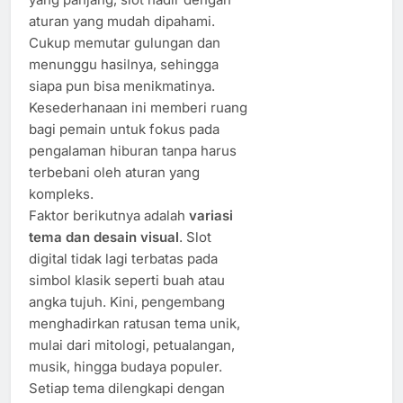
aturan yang mudah dipahami.
Cukup memutar gulungan dan
menunggu hasilnya, sehingga
siapa pun bisa menikmatinya.
Kesederhanaan ini memberi ruang
bagi pemain untuk fokus pada
pengalaman hiburan tanpa harus
terbebani oleh aturan yang
kompleks.
Faktor berikutnya adalah
variasi
tema dan desain visual
. Slot
digital tidak lagi terbatas pada
simbol klasik seperti buah atau
angka tujuh. Kini, pengembang
menghadirkan ratusan tema unik,
mulai dari mitologi, petualangan,
musik, hingga budaya populer.
Setiap tema dilengkapi dengan