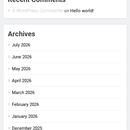
A WordPress Commenter
on
Hello world!
Archives
July 2026
June 2026
May 2026
April 2026
March 2026
February 2026
January 2026
December 2025