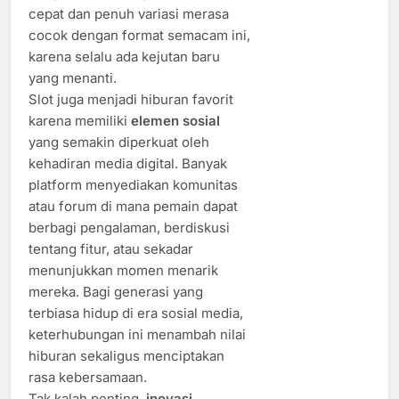
cepat dan penuh variasi merasa
cocok dengan format semacam ini,
karena selalu ada kejutan baru
yang menanti.
Slot juga menjadi hiburan favorit
karena memiliki
elemen sosial
yang semakin diperkuat oleh
kehadiran media digital. Banyak
platform menyediakan komunitas
atau forum di mana pemain dapat
berbagi pengalaman, berdiskusi
tentang fitur, atau sekadar
menunjukkan momen menarik
mereka. Bagi generasi yang
terbiasa hidup di era sosial media,
keterhubungan ini menambah nilai
hiburan sekaligus menciptakan
rasa kebersamaan.
Tak kalah penting,
inovasi