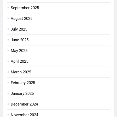
September 2025
August 2025
July 2025
June 2025
May 2025
April 2025
March 2025
February 2025
January 2025
December 2024
November 2024