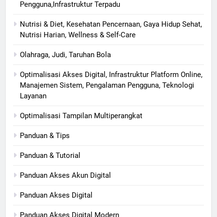
Pengguna,Infrastruktur Terpadu
Nutrisi & Diet, Kesehatan Pencernaan, Gaya Hidup Sehat,
Nutrisi Harian, Wellness & Self-Care
Olahraga, Judi, Taruhan Bola
Optimalisasi Akses Digital, Infrastruktur Platform Online,
Manajemen Sistem, Pengalaman Pengguna, Teknologi
Layanan
Optimalisasi Tampilan Multiperangkat
Panduan & Tips
Panduan & Tutorial
Panduan Akses Akun Digital
Panduan Akses Digital
Panduan Akses Digital Modern