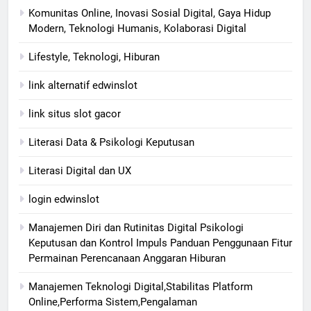
Komunitas Online, Inovasi Sosial Digital, Gaya Hidup
Modern, Teknologi Humanis, Kolaborasi Digital
Lifestyle, Teknologi, Hiburan
link alternatif edwinslot
link situs slot gacor
Literasi Data & Psikologi Keputusan
Literasi Digital dan UX
login edwinslot
Manajemen Diri dan Rutinitas Digital Psikologi
Keputusan dan Kontrol Impuls Panduan Penggunaan Fitur
Permainan Perencanaan Anggaran Hiburan
Manajemen Teknologi Digital,Stabilitas Platform
Online,Performa Sistem,Pengalaman