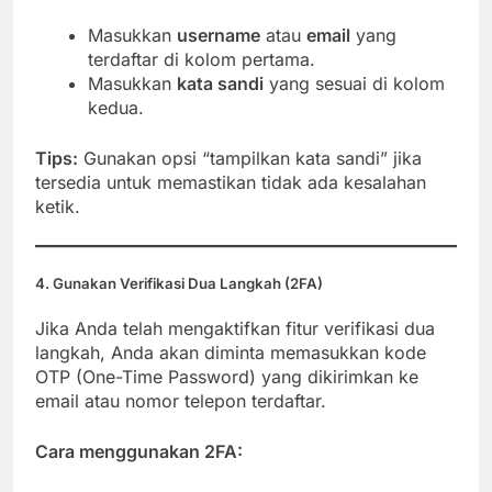
Masukkan
username
atau
email
yang
terdaftar di kolom pertama.
Masukkan
kata sandi
yang sesuai di kolom
kedua.
Tips:
Gunakan opsi “tampilkan kata sandi” jika
tersedia untuk memastikan tidak ada kesalahan
ketik.
4. Gunakan Verifikasi Dua Langkah (2FA)
Jika Anda telah mengaktifkan fitur verifikasi dua
langkah, Anda akan diminta memasukkan kode
OTP (One-Time Password) yang dikirimkan ke
email atau nomor telepon terdaftar.
Cara menggunakan 2FA: