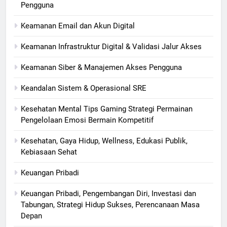
Pengguna
Keamanan Email dan Akun Digital
Keamanan Infrastruktur Digital & Validasi Jalur Akses
Keamanan Siber & Manajemen Akses Pengguna
Keandalan Sistem & Operasional SRE
Kesehatan Mental Tips Gaming Strategi Permainan
Pengelolaan Emosi Bermain Kompetitif
Kesehatan, Gaya Hidup, Wellness, Edukasi Publik,
Kebiasaan Sehat
Keuangan Pribadi
Keuangan Pribadi, Pengembangan Diri, Investasi dan
Tabungan, Strategi Hidup Sukses, Perencanaan Masa
Depan