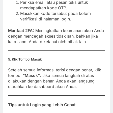
Periksa email atau pesan teks untuk
mendapatkan kode OTP.
Masukkan kode tersebut pada kolom
verifikasi di halaman login.
Manfaat 2FA:
Meningkatkan keamanan akun Anda
dengan mencegah akses tidak sah, bahkan jika
kata sandi Anda diketahui oleh pihak lain.
5. Klik Tombol Masuk
Setelah semua informasi terisi dengan benar, klik
tombol
“Masuk”
. Jika semua langkah di atas
dilakukan dengan benar, Anda akan langsung
diarahkan ke dashboard akun Anda.
Tips untuk Login yang Lebih Cepat