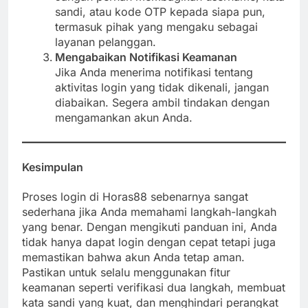
sandi, atau kode OTP kepada siapa pun,
termasuk pihak yang mengaku sebagai
layanan pelanggan.
Mengabaikan Notifikasi Keamanan
Jika Anda menerima notifikasi tentang
aktivitas login yang tidak dikenali, jangan
diabaikan. Segera ambil tindakan dengan
mengamankan akun Anda.
Kesimpulan
Proses login di Horas88 sebenarnya sangat
sederhana jika Anda memahami langkah-langkah
yang benar. Dengan mengikuti panduan ini, Anda
tidak hanya dapat login dengan cepat tetapi juga
memastikan bahwa akun Anda tetap aman.
Pastikan untuk selalu menggunakan fitur
keamanan seperti verifikasi dua langkah, membuat
kata sandi yang kuat, dan menghindari perangkat