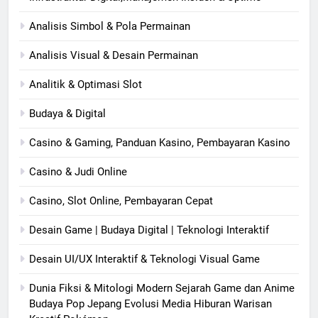
Analisis Simbol & Pola Permainan
Analisis Visual & Desain Permainan
Analitik & Optimasi Slot
Budaya & Digital
Casino & Gaming, Panduan Kasino, Pembayaran Kasino
Casino & Judi Online
Casino, Slot Online, Pembayaran Cepat
Desain Game | Budaya Digital | Teknologi Interaktif
Desain UI/UX Interaktif & Teknologi Visual Game
Dunia Fiksi & Mitologi Modern Sejarah Game dan Anime
Budaya Pop Jepang Evolusi Media Hiburan Warisan