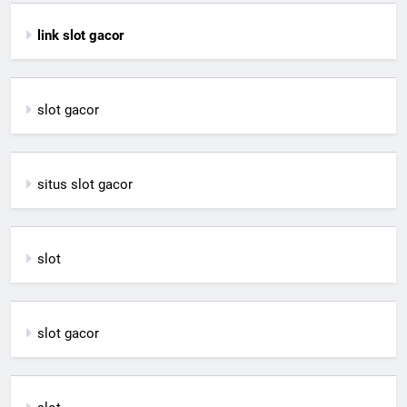
link slot gacor
slot gacor
situs slot gacor
slot
slot gacor