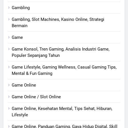
Gambling
Gambling, Slot Machines, Kasino Online, Strategi
Bermain
Game
Game Konsol, Tren Gaming, Analisis Industri Game,
Populer Sepanjang Tahun
Game Lifestyle, Gaming Wellness, Casual Gaming Tips,
Mental & Fun Gaming
Game Online
Game Online / Slot Online
Game Online, Kesehatan Mental, Tips Sehat, Hiburan,
Lifestyle
Game Online, Panduan Gaming, Gaya Hidup Digital, Skill