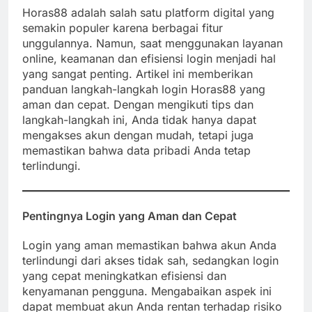
Horas88 adalah salah satu platform digital yang
semakin populer karena berbagai fitur
unggulannya. Namun, saat menggunakan layanan
online, keamanan dan efisiensi login menjadi hal
yang sangat penting. Artikel ini memberikan
panduan langkah-langkah login Horas88 yang
aman dan cepat. Dengan mengikuti tips dan
langkah-langkah ini, Anda tidak hanya dapat
mengakses akun dengan mudah, tetapi juga
memastikan bahwa data pribadi Anda tetap
terlindungi.
Pentingnya Login yang Aman dan Cepat
Login yang aman memastikan bahwa akun Anda
terlindungi dari akses tidak sah, sedangkan login
yang cepat meningkatkan efisiensi dan
kenyamanan pengguna. Mengabaikan aspek ini
dapat membuat akun Anda rentan terhadap risiko