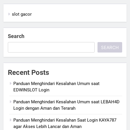
slot gacor
Search
SEARCH
Recent Posts
Panduan Menghindari Kesalahan Umum saat
EDWINSLOT Login
Panduan Menghindari Kesalahan Umum saat LEBAH4D
Login dengan Aman dan Terarah
Panduan Menghindari Kesalahan Saat Login KAYA787
agar Akses Lebih Lancar dan Aman