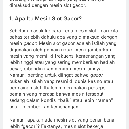
dimaksud dengan mesin slot gacor.
1.
Apa Itu Mesin Slot Gacor?
Sebelum masuk ke cara kerja mesin slot, mari kita
bahas terlebih dahulu apa yang dimaksud dengan
mesin
gacor
. Mesin slot gacor adalah istilah yang
digunakan oleh pemain untuk menggambarkan
mesin yang memiliki frekuensi kemenangan yang
lebih tinggi atau yang sering memberikan hadiah
besar, dibandingkan dengan mesin lainnya.
Namun, penting untuk diingat bahwa
gacor
bukanlah istilah yang resmi di dunia kasino atau
permainan slot. Itu lebih merupakan persepsi
pemain yang merasa bahwa mesin tersebut
sedang dalam kondisi “baik” atau lebih “ramah”
untuk memberikan kemenangan.
Namun, apakah ada mesin slot yang benar-benar
lebih “gacor”? Faktanya, mesin slot bekerja