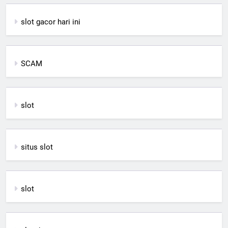
slot gacor hari ini
SCAM
slot
situs slot
slot