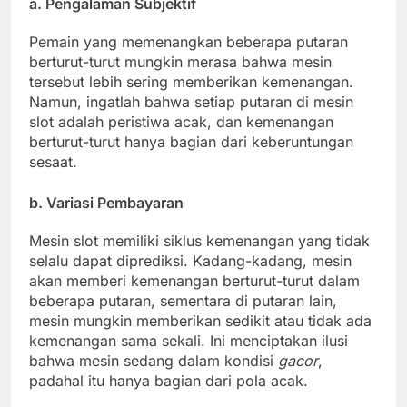
a.
Pengalaman Subjektif
Pemain yang memenangkan beberapa putaran
berturut-turut mungkin merasa bahwa mesin
tersebut lebih sering memberikan kemenangan.
Namun, ingatlah bahwa setiap putaran di mesin
slot adalah peristiwa acak, dan kemenangan
berturut-turut hanya bagian dari keberuntungan
sesaat.
b.
Variasi Pembayaran
Mesin slot memiliki siklus kemenangan yang tidak
selalu dapat diprediksi. Kadang-kadang, mesin
akan memberi kemenangan berturut-turut dalam
beberapa putaran, sementara di putaran lain,
mesin mungkin memberikan sedikit atau tidak ada
kemenangan sama sekali. Ini menciptakan ilusi
bahwa mesin sedang dalam kondisi
gacor
,
padahal itu hanya bagian dari pola acak.