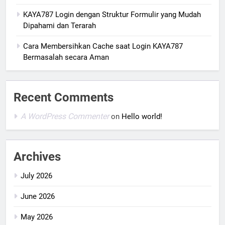
KAYA787 Login dengan Struktur Formulir yang Mudah
Dipahami dan Terarah
Cara Membersihkan Cache saat Login KAYA787
Bermasalah secara Aman
Recent Comments
A WordPress Commenter
on
Hello world!
Archives
July 2026
June 2026
May 2026