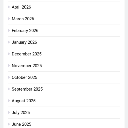
April 2026
March 2026
February 2026
January 2026
December 2025
November 2025
October 2025
September 2025
August 2025
July 2025
June 2025