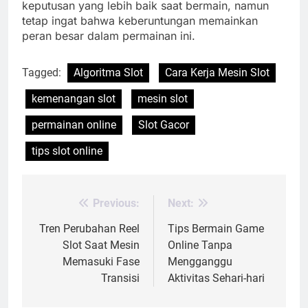
keputusan yang lebih baik saat bermain, namun
tetap ingat bahwa keberuntungan memainkan
peran besar dalam permainan ini.
Tagged:
Algoritma Slot
Cara Kerja Mesin Slot
kemenangan slot
mesin slot
permainan online
Slot Gacor
tips slot online
Previous:
Next:
Post
navigation
Tren Perubahan Reel
Tips Bermain Game
Slot Saat Mesin
Online Tanpa
Memasuki Fase
Mengganggu
Transisi
Aktivitas Sehari-hari