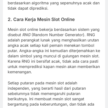
berdasarkan algoritma yang sepenuhnya acak dan
tidak dapat diprediksi.
2.
Cara Kerja Mesin Slot Online
Mesin slot online bekerja berdasarkan sistem yang
disebut
RNG
(Random Number Generator). RNG
adalah perangkat lunak yang menghasilkan urutan
angka acak setiap kali pemain menekan tombol
putar. Angka-angka ini kemudian diterjemahkan ke
dalam simbol yang muncul di gulungan mesin slot.
Karena RNG ini bersifat acak, tidak ada cara pasti
untuk memprediksi kapan mesin akan memberikan
kemenangan.
Setiap putaran pada mesin slot adalah
independen, yang berarti hasil dari putaran
sebelumnya tidak memengaruhi putaran
berikutnya. Ini membuat mesin slot sangat
bergantung pada keberuntungan, dan tidak ada