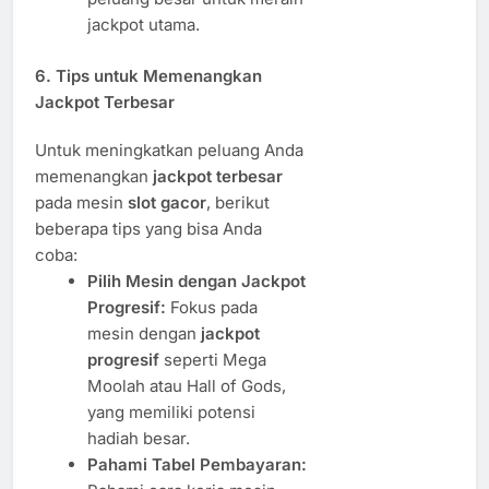
jackpot utama.
6.
Tips untuk Memenangkan
Jackpot Terbesar
Untuk meningkatkan peluang Anda
memenangkan
jackpot terbesar
pada mesin
slot gacor
, berikut
beberapa tips yang bisa Anda
coba:
Pilih Mesin dengan Jackpot
Progresif:
Fokus pada
mesin dengan
jackpot
progresif
seperti Mega
Moolah atau Hall of Gods,
yang memiliki potensi
hadiah besar.
Pahami Tabel Pembayaran: