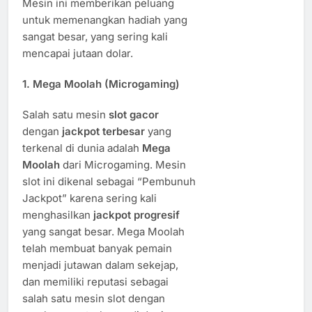
Mesin ini memberikan peluang
untuk memenangkan hadiah yang
sangat besar, yang sering kali
mencapai jutaan dolar.
1.
Mega Moolah (Microgaming)
Salah satu mesin
slot gacor
dengan
jackpot terbesar
yang
terkenal di dunia adalah
Mega
Moolah
dari Microgaming. Mesin
slot ini dikenal sebagai “Pembunuh
Jackpot” karena sering kali
menghasilkan
jackpot progresif
yang sangat besar. Mega Moolah
telah membuat banyak pemain
menjadi jutawan dalam sekejap,
dan memiliki reputasi sebagai
salah satu mesin slot dengan