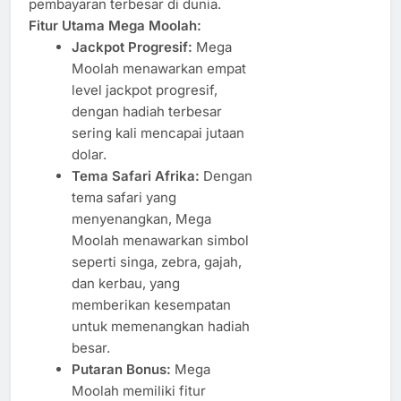
pembayaran terbesar di dunia.
Fitur Utama Mega Moolah:
Jackpot Progresif:
Mega
Moolah menawarkan empat
level jackpot progresif,
dengan hadiah terbesar
sering kali mencapai jutaan
dolar.
Tema Safari Afrika:
Dengan
tema safari yang
menyenangkan, Mega
Moolah menawarkan simbol
seperti singa, zebra, gajah,
dan kerbau, yang
memberikan kesempatan
untuk memenangkan hadiah
besar.
Putaran Bonus:
Mega
Moolah memiliki fitur