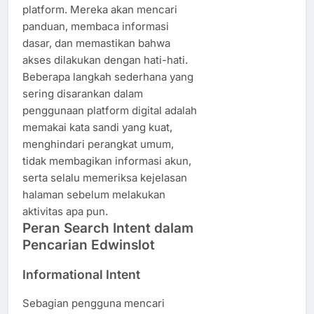
platform. Mereka akan mencari
panduan, membaca informasi
dasar, dan memastikan bahwa
akses dilakukan dengan hati-hati.
Beberapa langkah sederhana yang
sering disarankan dalam
penggunaan platform digital adalah
memakai kata sandi yang kuat,
menghindari perangkat umum,
tidak membagikan informasi akun,
serta selalu memeriksa kejelasan
halaman sebelum melakukan
aktivitas apa pun.
Peran Search Intent dalam
Pencarian Edwinslot
Informational Intent
Sebagian pengguna mencari