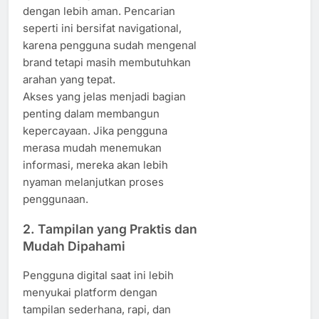
dengan lebih aman. Pencarian
seperti ini bersifat navigational,
karena pengguna sudah mengenal
brand tetapi masih membutuhkan
arahan yang tepat.
Akses yang jelas menjadi bagian
penting dalam membangun
kepercayaan. Jika pengguna
merasa mudah menemukan
informasi, mereka akan lebih
nyaman melanjutkan proses
penggunaan.
2. Tampilan yang Praktis dan
Mudah Dipahami
Pengguna digital saat ini lebih
menyukai platform dengan
tampilan sederhana, rapi, dan