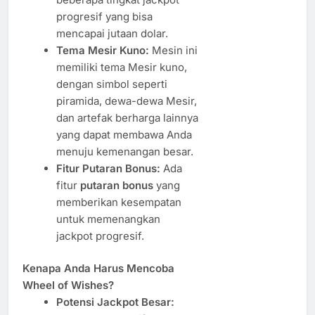
progresif yang bisa
mencapai jutaan dolar.
Tema Mesir Kuno:
Mesin ini
memiliki tema Mesir kuno,
dengan simbol seperti
piramida, dewa-dewa Mesir,
dan artefak berharga lainnya
yang dapat membawa Anda
menuju kemenangan besar.
Fitur Putaran Bonus:
Ada
fitur
putaran bonus
yang
memberikan kesempatan
untuk memenangkan
jackpot progresif.
Kenapa Anda Harus Mencoba
Wheel of Wishes?
Potensi Jackpot Besar: