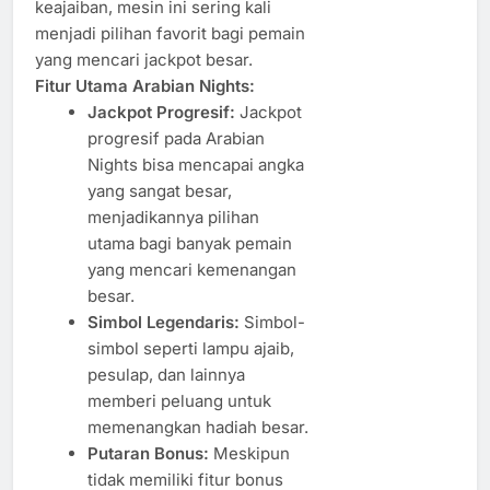
keajaiban, mesin ini sering kali
menjadi pilihan favorit bagi pemain
yang mencari jackpot besar.
Fitur Utama Arabian Nights:
Jackpot Progresif:
Jackpot
progresif pada Arabian
Nights bisa mencapai angka
yang sangat besar,
menjadikannya pilihan
utama bagi banyak pemain
yang mencari kemenangan
besar.
Simbol Legendaris:
Simbol-
simbol seperti lampu ajaib,
pesulap, dan lainnya
memberi peluang untuk
memenangkan hadiah besar.
Putaran Bonus:
Meskipun
tidak memiliki fitur bonus