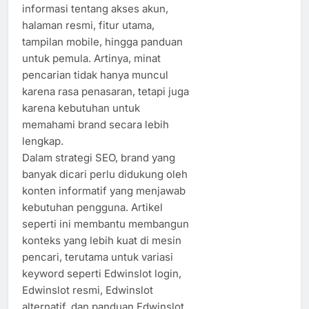
informasi tentang akses akun,
halaman resmi, fitur utama,
tampilan mobile, hingga panduan
untuk pemula. Artinya, minat
pencarian tidak hanya muncul
karena rasa penasaran, tetapi juga
karena kebutuhan untuk
memahami brand secara lebih
lengkap.
Dalam strategi SEO, brand yang
banyak dicari perlu didukung oleh
konten informatif yang menjawab
kebutuhan pengguna. Artikel
seperti ini membantu membangun
konteks yang lebih kuat di mesin
pencari, terutama untuk variasi
keyword seperti Edwinslot login,
Edwinslot resmi, Edwinslot
alternatif, dan panduan Edwinslot.