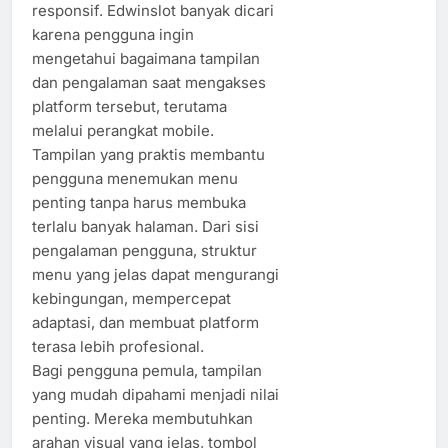
responsif. Edwinslot banyak dicari
karena pengguna ingin
mengetahui bagaimana tampilan
dan pengalaman saat mengakses
platform tersebut, terutama
melalui perangkat mobile.
Tampilan yang praktis membantu
pengguna menemukan menu
penting tanpa harus membuka
terlalu banyak halaman. Dari sisi
pengalaman pengguna, struktur
menu yang jelas dapat mengurangi
kebingungan, mempercepat
adaptasi, dan membuat platform
terasa lebih profesional.
Bagi pengguna pemula, tampilan
yang mudah dipahami menjadi nilai
penting. Mereka membutuhkan
arahan visual yang jelas, tombol