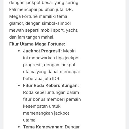
dengan jackpot besar yang sering
kali mencapai puluhan juta IDR.
Mega Fortune memiliki tema
glamor, dengan simbol-simbol
mewah seperti mobil sport, yacht,
dan jam tangan mahal.
Fitur Utama Mega Fortune:
Jackpot Progresif:
Mesin
ini menawarkan tiga jackpot
progresif, dengan jackpot
utama yang dapat mencapai
beberapa juta IDR.
Fitur Roda Keberuntungan:
Roda keberuntungan dalam
fitur bonus memberi pemain
kesempatan untuk
memenangkan jackpot
utama.
Tema Kemewahan:
Dengan